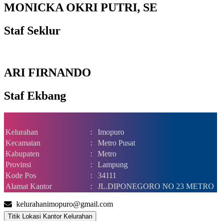
MONICKA OKRI PUTRI, SE
Staf Seklur
ARI FIRNANDO
Staf Ekbang
Kelurahan
:
Imopuro
Kecamatan
:
Metro Pusat
Kabupaten
:
Metro
Provinsi
:
Lampung
Kode Pos
:
34111
Alamat Kantor
:
JL.DIPONEGORO NO 23 METRO
kelurahanimopuro@gmail.com
Titik Lokasi Kantor Kelurahan