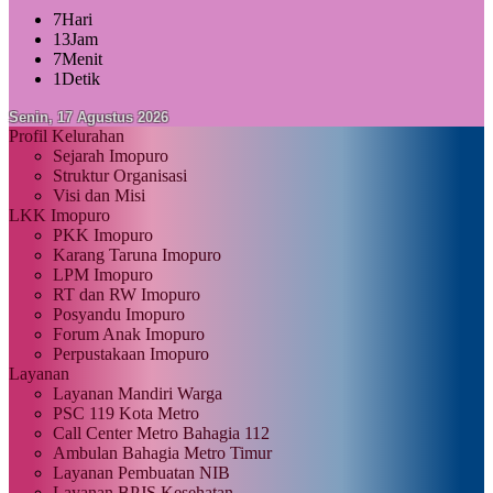
7
Hari
13
Jam
7
Menit
0
Detik
Senin, 17 Agustus 2026
Profil Kelurahan
Sejarah Imopuro
Struktur Organisasi
Visi dan Misi
LKK Imopuro
PKK Imopuro
Karang Taruna Imopuro
LPM Imopuro
RT dan RW Imopuro
Posyandu Imopuro
Forum Anak Imopuro
Perpustakaan Imopuro
Layanan
Layanan Mandiri Warga
PSC 119 Kota Metro
Call Center Metro Bahagia 112
Ambulan Bahagia Metro Timur
Layanan Pembuatan NIB
Layanan BPJS Kesehatan