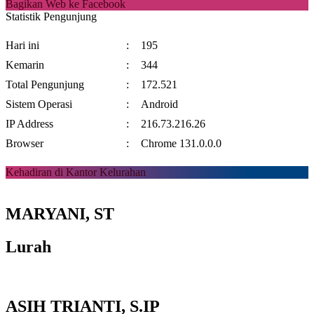
Bagikan Web ke Facebook
Statistik Pengunjung
Hari ini
:
195
Kemarin
:
344
Total Pengunjung
:
172.521
Sistem Operasi
:
Android
IP Address
:
216.73.216.26
Browser
:
Chrome 131.0.0.0
Kehadiran di Kantor Kelurahan
MARYANI, ST
Lurah
ASIH TRIANTI, S.IP