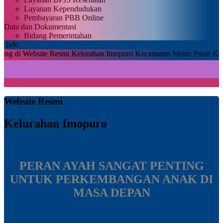
Layanan Kependudukan
Pembayaran PBB Online
Data dan Dokumentasi
Bidang Pemerintahan
Info
site Resmi Kelurahan Imopuro Kecamatan Metro Pusat Kabupaten Met
Website Resmi
Kelurahan Imopuro
PERAN AYAH SANGAT PENTING
UNTUK PERKEMBANGAN ANAK DI
MASA DEPAN