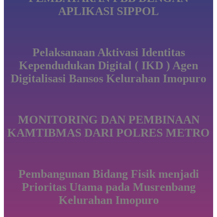
APLIKASI SIPPOL
Pelaksanaan Aktivasi Identitas
Kependudukan Digital ( IKD ) Agen
Digitalisasi Bansos Kelurahan Imopuro
MONITORING DAN PEMBINAAN
KAMTIBMAS DARI POLRES METRO
Pembangunan Bidang Fisik menjadi
Prioritas Utama pada Musrenbang
Kelurahan Imopuro