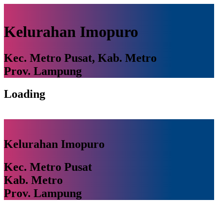
Kelurahan Imopuro
Kec. Metro Pusat, Kab. Metro
Prov. Lampung
Loading
Kelurahan Imopuro
Kec. Metro Pusat
Kab. Metro
Prov. Lampung