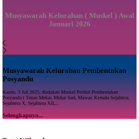
Musyawarah Kelurahan ( Muskel ) Awal
Januari 2026
Musyawarah Kelurahan Pembentukan
Posyandu
Kamis, 3 Juli 2025, diadakan Muskel Perihal Pembentukan
Posyandu ( Tunas Mekar, Mekar Sari, Mawar, Kemala Sejahtera,
Sejahtera X, Sejahtera XII,...
Selengkapnya...