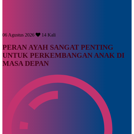
06 Agustus 2026
14 Kali
PERAN AYAH SANGAT PENTING
UNTUK PERKEMBANGAN ANAK DI
MASA DEPAN